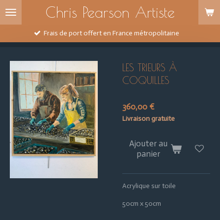
Chris Pearson Artiste
Passer
au
contenu
Frais de port offert en France métropolitaine
principal
LES TRIEURS À
COQUILLES
360,00 €
Livraison gratuite
Ajouter au
panier
Acrylique sur toile
50cm x 50cm