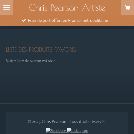
Chris Pearson Artiste
Passer
au
contenu
Frais de port offert en France métropolitaine
principal
LISTE DES PRODUITS FAVORIS
Votre liste de voeux est vide.
© 2025 Chris Pearson - Tous droits réservés.