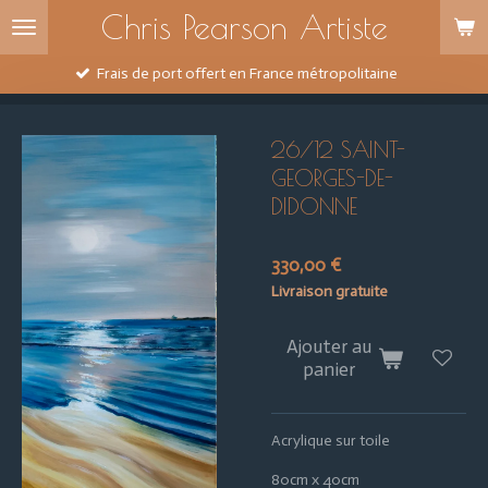
Chris Pearson Artiste
Passer
au
contenu
rt offert en France métropolitaine
principal
26/12 SAINT-
GEORGES-DE-
DIDONNE
330,00 €
Livraison gratuite
Ajouter au
panier
Acrylique sur toile
80cm x 40cm