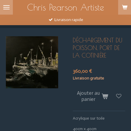
Chris Pearson Artiste
Passer
au
contenu
Livraison rapide
principal
DÉCHARGEMENT DU
POISSON, PORT DE
LA COTINIÈRE
360,00 €
Livraison gratuite
Ajouter au
panier
Acrylique sur toile
40cm x 40cm