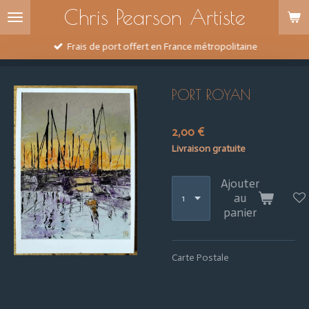
Chris Pearson Artiste
Passer
au
contenu
Frais de port offert en France métropolitaine
principal
PORT ROYAN
2,00 €
Livraison gratuite
Ajouter
au
panier
Carte Postale