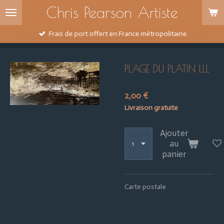
Chris Pearson Artiste
Passer
au
contenu
Frais de port offert en France métropolitaine
principal
PLAGE DU PLATIN LLL
2,00 €
Livraison gratuite
Ajouter
au
panier
Carte postale