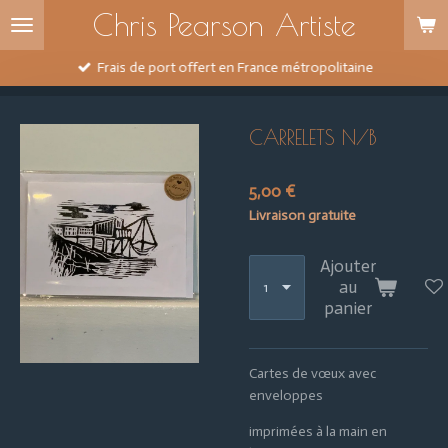
Chris Pearson Artiste
Passer
au
contenu
Frais de port offert en France métropolitaine
principal
CARRELETS N/B
5,00 €
Livraison gratuite
Ajouter
au
panier
Cartes de vœux avec
enveloppes
imprimées à la main en