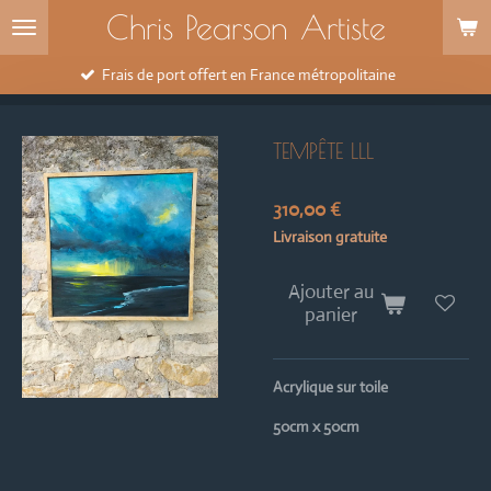
Chris Pearson Artiste
Passer
au
contenu
Frais de port offert en France métropolitaine
principal
TEMPÊTE LLL
310,00 €
Livraison gratuite
Ajouter au
panier
Acrylique sur toile
50cm x 50cm