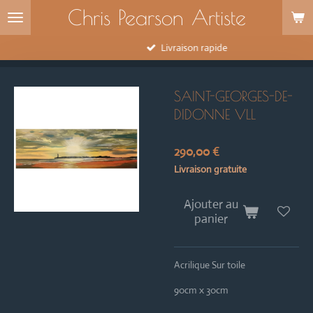
Chris Pearson Artiste
Passer
au
contenu
Livraison rapide
principal
SAINT-GEORGES-DE-
DIDONNE VLL
290,00 €
Livraison gratuite
Ajouter au
panier
Acrilique Sur toile
90cm x 30cm