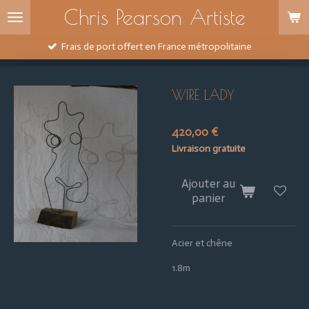
Chris Pearson Artiste
Passer
au
contenu
 de port offert en France métropolitaine
principal
WIRE LADY
420,00 €
Livraison gratuite
Ajouter au
panier
Acier et chêne
1.8m