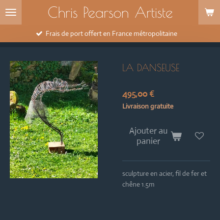
Chris Pearson Artiste
Passer
au
contenu
Frais de port offert en France métropolitaine
principal
LA DANSEUSE
495,00 €
Livraison gratuite
Ajouter au
panier
sculpture en acier, fil de fer et
chêne 1.5m