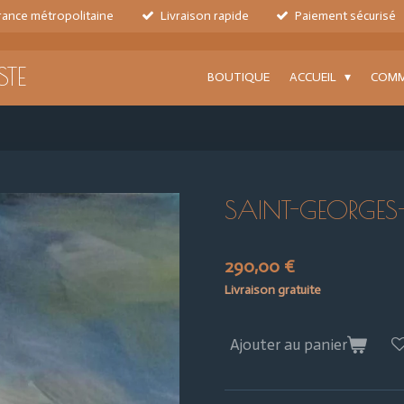
France métropolitaine
Livraison rapide
Paiement sécurisé
STE
BOUTIQUE
ACCUEIL
COMM
SAINT-GEORGES-
290,00 €
Livraison gratuite
Ajouter au panier