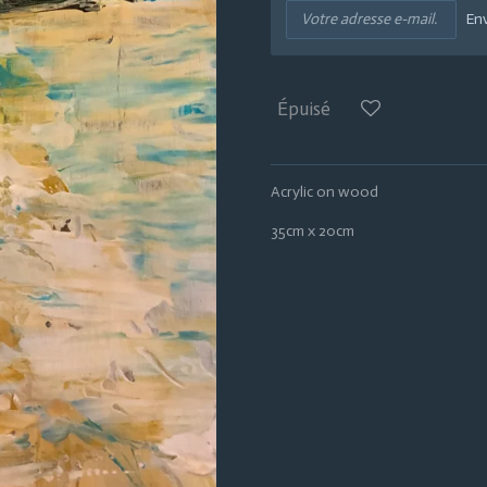
En
Épuisé
Acrylic on wood
35cm x 20cm