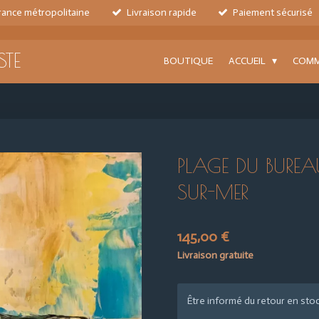
France métropolitaine
Livraison rapide
Paiement sécurisé
STE
BOUTIQUE
ACCUEIL
COMM
PLAGE DU BUREA
SUR-MER
145,00 €
Livraison gratuite
Être informé du retour en stoc