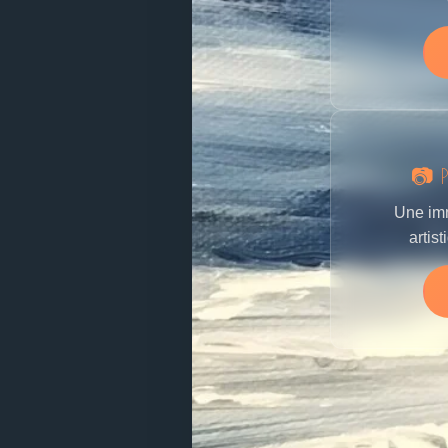
📷 
Une imm
artis