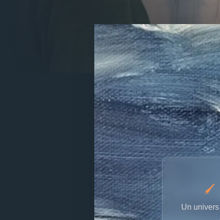
🖌 
Un univers 