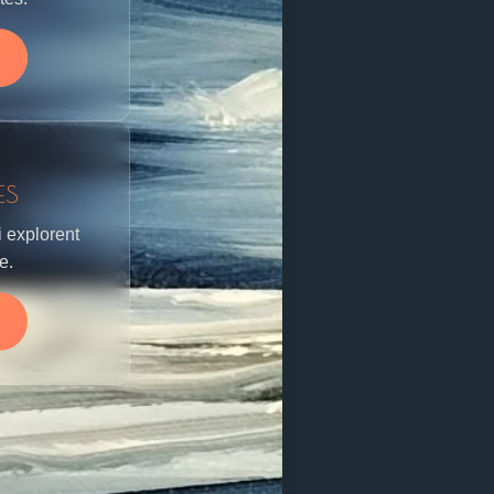
ES
 explorent
e.