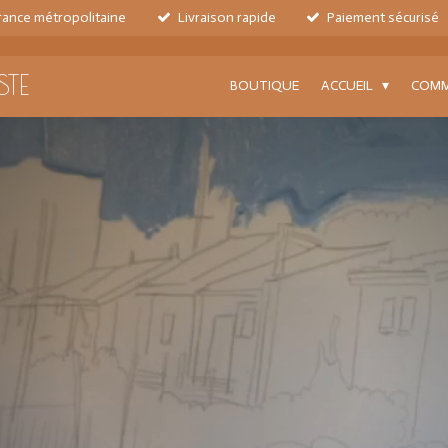
France métropolitaine
Livraison rapide
Paiement sécurisé
STE
BOUTIQUE
ACCUEIL
COMM