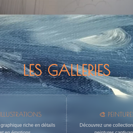
LES GALLERIES
ILLUSTRATIONS
🎨 PEINTURE
graphique riche en détails
Découvrez une collection
et en émotions.
peintures captivan