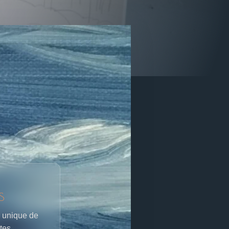
S
 unique de
tes.